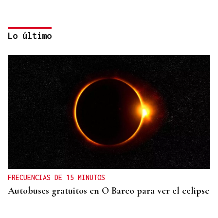
Lo último
CONTROL DE POBOACIÓN
A Limia, “zona cero” para o censo das aves galegas
FRECUENCIAS DE 15 MINUTOS
Autobuses gratuitos en O Barco para ver el eclipse