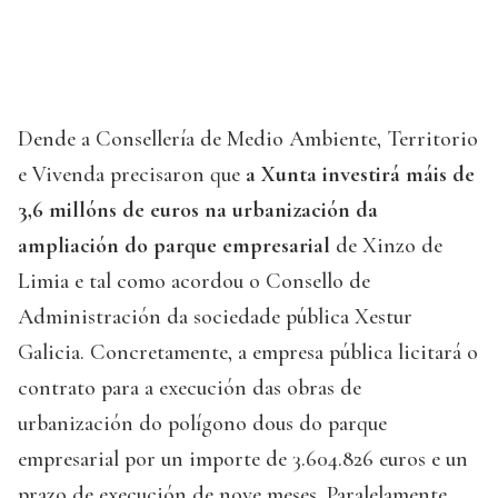
Dende a Consellería de Medio Ambiente, Territorio
e Vivenda precisaron que
a Xunta investirá máis de
3,6 millóns de euros na urbanización da
ampliación do parque empresarial
de Xinzo de
Limia e tal como acordou o Consello de
Administración da sociedade pública Xestur
Galicia. Concretamente, a empresa pública licitará o
contrato para a execución das obras de
urbanización do polígono dous do parque
empresarial por un importe de 3.604.826 euros e un
prazo de execución de nove meses. Paralelamente,