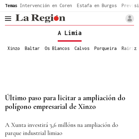
common.go-to-content
Temas
Intervención en Coren
Estafa en Burgos
Previsi
header.menu.open
A Limia
Xinzo
Baltar
Os Blancos
Calvos
Porqueira
Rairiz
Último paso para licitar a ampliación do
polígono empresarial de Xinzo
A Xunta investirá 3,6 millóns na ampliación do
parque industrial limiao