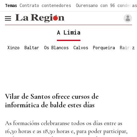
common.go-to-content
Temas
Contrato contenedores
Ourensano con 96 condenas
header.menu.open
A Limia
Xinzo
Baltar
Os Blancos
Calvos
Porqueira
Rairiz
Vilar de Santos ofrece cursos de
informática de balde estes días
As formacións celebraranse todos os días entre as
16,30 horas e as 18,30 horas e, para poder participar,