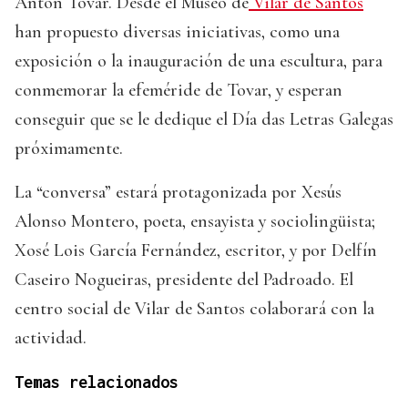
Antón Tovar. Desde el Museo de
Vilar de Santos
han propuesto diversas iniciativas, como una
exposición o la inauguración de una escultura, para
conmemorar la efeméride de Tovar, y esperan
conseguir que se le dedique el Día das Letras Galegas
próximamente.
La “conversa” estará protagonizada por Xesús
Alonso Montero, poeta, ensayista y sociolingüista;
Xosé Lois García Fernández, escritor, y por Delfín
Caseiro Nogueiras, presidente del Padroado. El
centro social de Vilar de Santos colaborará con la
actividad.
Temas relacionados