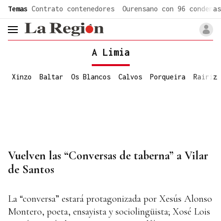
common.go-to-content
Temas
Contrato contenedores
Ourensano con 96 condenas
header.menu.open
A Limia
Xinzo
Baltar
Os Blancos
Calvos
Porqueira
Rairiz
Vuelven las “Conversas de taberna” a Vilar
de Santos
La “conversa” estará protagonizada por Xesús Alonso
Montero, poeta, ensayista y sociolingüista; Xosé Lois