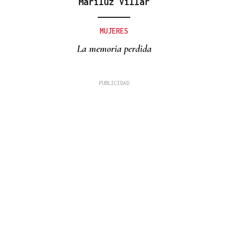
Mariluz Villar
MUJERES
La memoria perdida
LOS TITULARES DE HOY
La portada de La Región de este domingo, 9 de
agosto