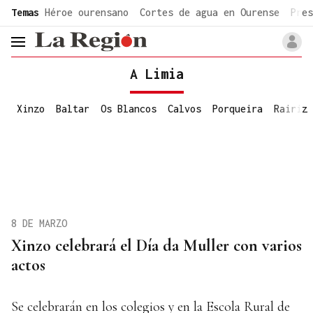
common.go-to-content
Temas
Héroe ourensano
Cortes de agua en Ourense
Pres
header.menu.open
A Limia
Xinzo
Baltar
Os Blancos
Calvos
Porqueira
Rairiz
8 DE MARZO
Xinzo celebrará el Día da Muller con varios
actos
Se celebrarán en los colegios y en la Escola Rural de