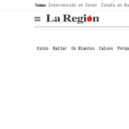
common.go-to-content
Temas
Intervención en Coren
Estafa en Bu
header.menu.open
Xinzo
Baltar
Os Blancos
Calvos
Porqu