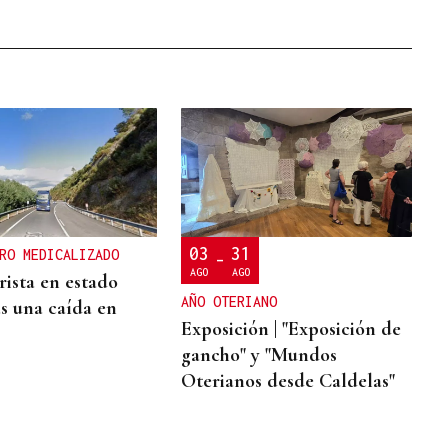
03
31
RO MEDICALIZADO
-
AGO
AGO
ista en estado
AÑO OTERIANO
as una caída en
Exposición | "Exposición de
gancho" y "Mundos
Oterianos desde Caldelas"