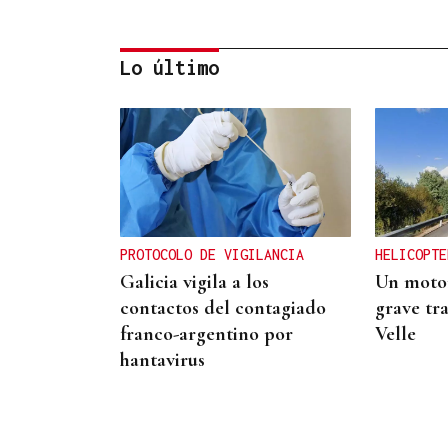
Lo último
CONTROL DE POBOACIÓN
A Limia, “zona cero” para o
censo das aves galegas
PROTOCOLO DE VIGILANCIA
HELICOPTE
Galicia vigila a los
Un motor
contactos del contagiado
grave tr
franco-argentino por
Velle
hantavirus