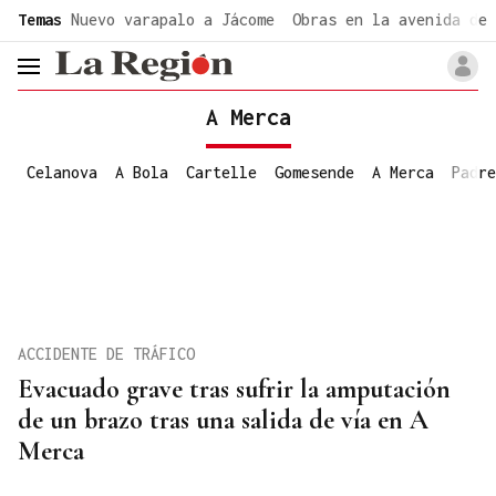
common.go-to-content
Temas
Nuevo varapalo a Jácome
Obras en la avenida de 
header.menu.open
A Merca
Celanova
A Bola
Cartelle
Gomesende
A Merca
Padre
ACCIDENTE DE TRÁFICO
Evacuado grave tras sufrir la amputación
de un brazo tras una salida de vía en A
Merca