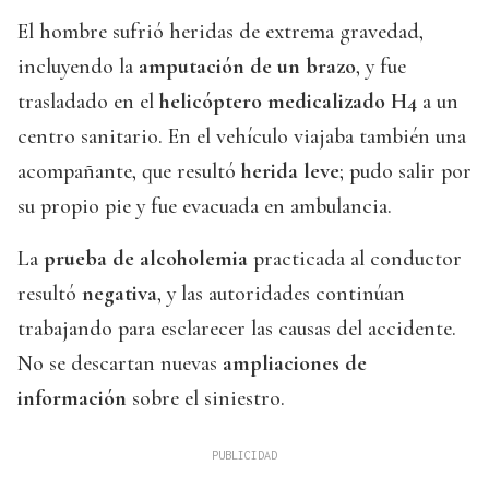
El hombre sufrió heridas de extrema gravedad,
incluyendo la
amputación de un brazo
, y fue
trasladado en el
helicóptero medicalizado H4
a un
centro sanitario. En el vehículo viajaba también una
acompañante, que resultó
herida leve
; pudo salir por
su propio pie y fue evacuada en ambulancia.
La
prueba de alcoholemia
practicada al conductor
resultó
negativa
, y las autoridades continúan
trabajando para esclarecer las causas del accidente.
No se descartan nuevas
ampliaciones de
información
sobre el siniestro.