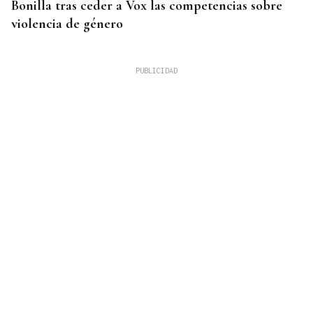
Bonilla tras ceder a Vox las competencias sobre
violencia de género
CRIMEN EN GRECIA
Detenido el boxeador Sharif Ahmadzai por el
asesinato de una activista cuyo cuerpo fue hallado
en una maleta en Atenas