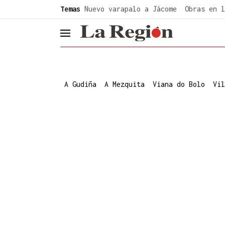
common.go-to-content
Temas
Nuevo varapalo a Jácome
Obras en l
header.menu.open
A Gudiña
A Mezquita
Viana do Bolo
Vil