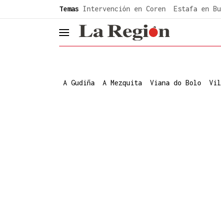
common.go-to-content
Temas
Intervención en Coren
Estafa en Bu
header.menu.open
A Gudiña
A Mezquita
Viana do Bolo
Vil