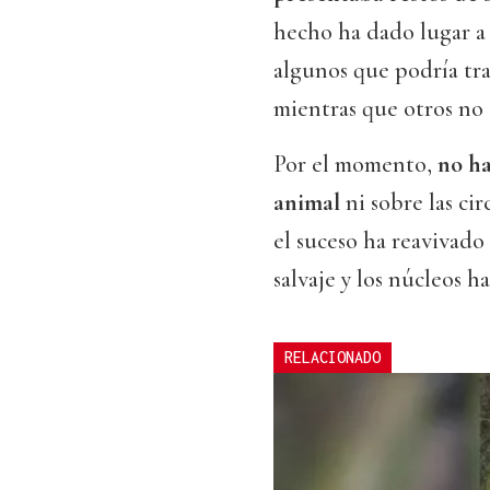
hecho ha dado lugar a 
algunos que podría tra
mientras que otros no 
Por el momento,
no ha
animal
ni sobre las ci
el suceso ha reavivado
salvaje y los núcleos h
RELACIONADO