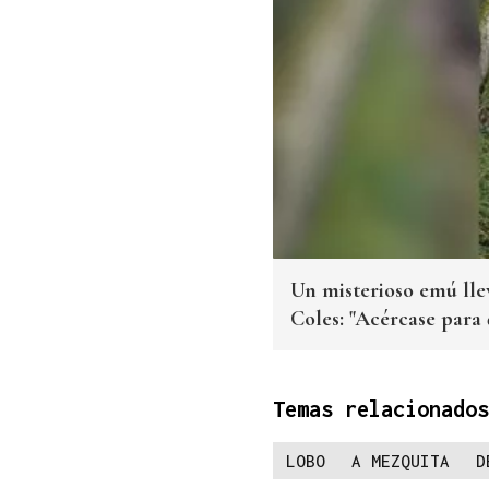
Un misterioso emú ll
Coles: "Acércase para 
Temas relacionados
LOBO
A MEZQUITA
D