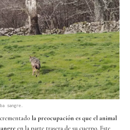
ba sangre.
incrementado
la preocupación es que el animal
 sangre
en la parte trasera de su cuerpo. Este