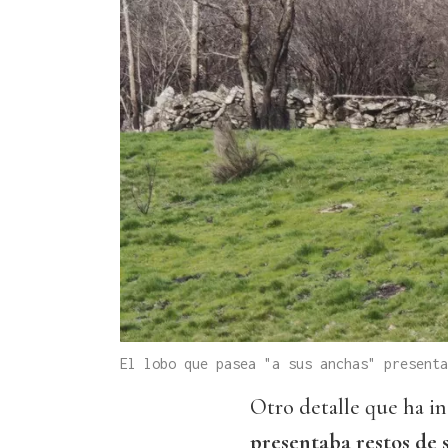
El lobo que pasea "a sus anchas" presenta
Otro detalle que ha 
presentaba restos de