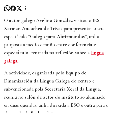
O
actor galego Avelino González
visitou o
IES
Xermán Ancochea de Trives
para presentar o seu
espectáculo
“Galego para Abrirmundos”
, unha
proposta a medio camiño entre
conferencia e
espectáculo
, centrada na
reflexión sobre a
lingua
galega.
A actividade, organizada polo
Equipo de
Dinamización da Lingua Galega
do centro e
subvencionada pola
Secretaría Xeral da Lingua
,
reuniu no
salón de actos do instituto
ao alumnado
en dúas quendas: unha dirixida a
ESO
e outra para o