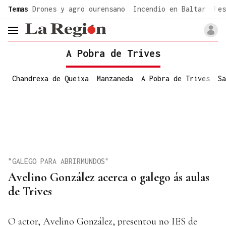
common.go-to-content
Temas
Drones y agro ourensano
Incendio en Baltar
Fes
header.menu.open
A Pobra de Trives
Chandrexa de Queixa
Manzaneda
A Pobra de Trives
Sa
"GALEGO PARA ABRIRMUNDOS"
Avelino González acerca o galego ás aulas
de Trives
O actor, Avelino González, presentou no IES de