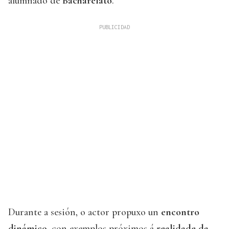
alumnado de
Bacharelato
.
Durante a sesión, o actor propuxo un
encontro
dinámico
, con exemplos próximos á
realidade da