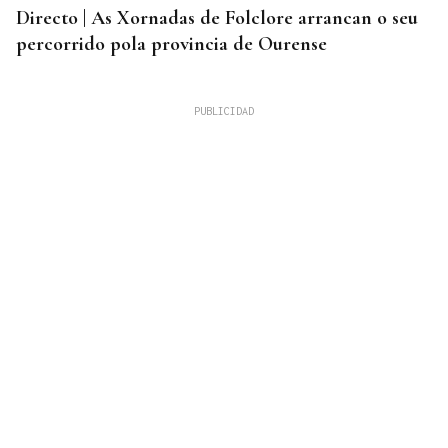
Directo | As Xornadas de Folclore arrancan o seu
percorrido pola provincia de Ourense
REGISTROS EN VIVIENDAS, GARAJES Y BAJOS
Más de 15 detenidos en Muxía, entre ellos un
guardia civil, tras incautarse 1,5 toneladas de
cocaína