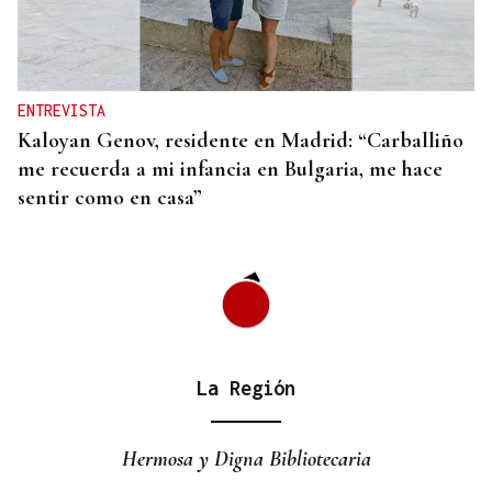
QUEN CHO DIXO
¿Sabe usted que en A Veiga están orgullosos de la
bandera en ondea allí?
ENTREVISTA
Kaloyan Genov, residente en Madrid: “Carballiño
me recuerda a mi infancia en Bulgaria, me hace
sentir como en casa”
La Región
Hermosa y Digna Bibliotecaria