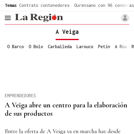
common.go-to-content
Temas
Contrato contenedores
Ourensano con 96 condenas
header.menu.open
A Veiga
O Barco
O Bolo
Carballeda
Larouco
Petín
A Rúa
R
EMPRENDEDORES
A Veiga abre un centro para la elaboración
de sus productos
Entre la oferta de A Veiga ya en marcha hay desde