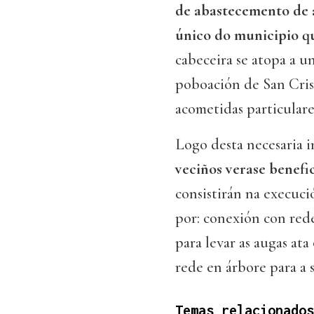
de abastecemento de a
único do municipio qu
cabeceira se atopa a u
poboación de San Crist
acometidas particulare
Logo desta necesaria 
veciños verase benefic
consistirán na execuc
por: conexión con red
para levar as augas at
rede en árbore para a 
Temas relacionados