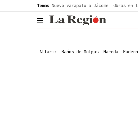
common.go-to-content
Temas
Nuevo varapalo a Jácome
Obras en l
header.menu.open
Allariz
Baños de Molgas
Maceda
Padern