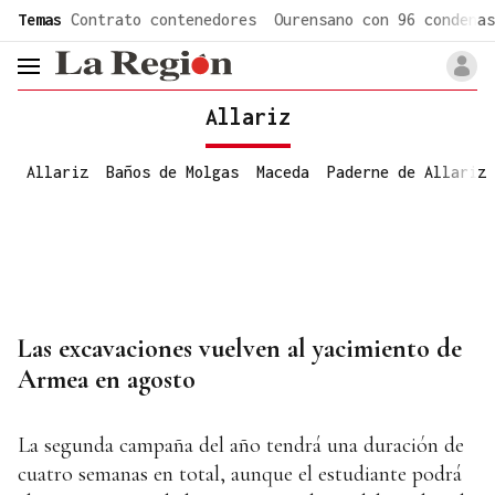
common.go-to-content
Temas
Contrato contenedores
Ourensano con 96 condenas
header.menu.open
Allariz
Allariz
Baños de Molgas
Maceda
Paderne de Allariz
Las excavaciones vuelven al yacimiento de
Armea en agosto
La segunda campaña del año tendrá una duración de
cuatro semanas en total, aunque el estudiante podrá