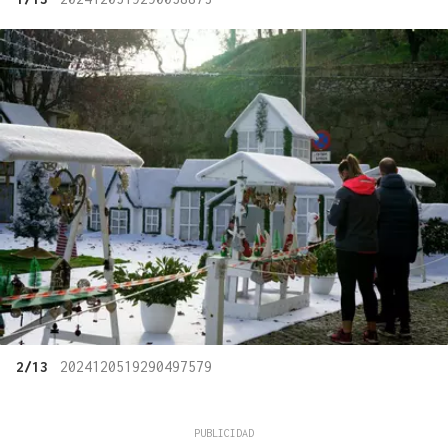
2/13
2024120519290497579