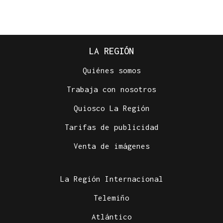
LA REGIÓN
Quiénes somos
Trabaja con nosotros
Quiosco La Región
XIV EDICIÓN
Galería | Celanova regresó a su pasado castrexo,
Tarifas de publicidad
en fotos
Venta de imágenes
La Región Internacional
Telemiño
Atlántico