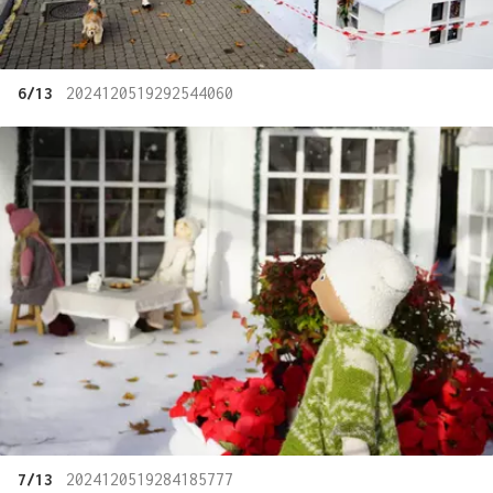
6/13
2024120519292544060
7/13
2024120519284185777