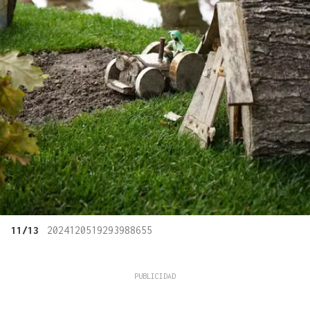
11/13
2024120519293988655