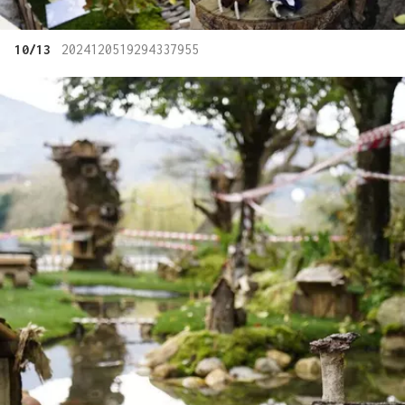
10/13
2024120519294337955