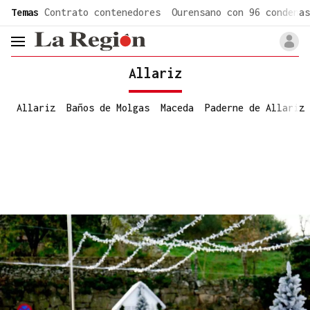
common.go-to-content
Temas
Contrato contenedores
Ourensano con 96 condenas
header.menu.open
Allariz
Allariz
Baños de Molgas
Maceda
Paderne de Allariz