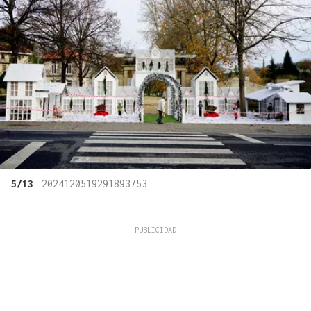
5/13
2024120519291893753