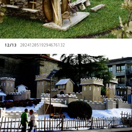
12/13
2024120519294676132