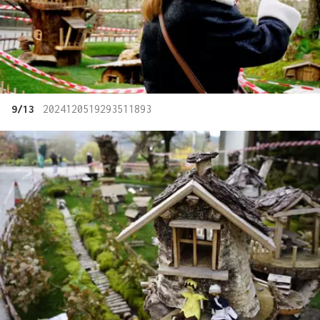
9/13
2024120519293511893