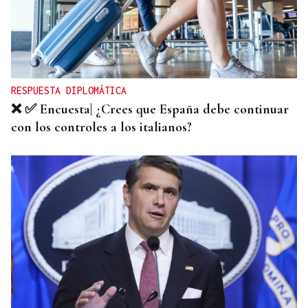
QUEN CHO DIXO
¿Sabe usted que el sosias, Donald Trump, no quiso
perderse la inauguración de la Festa do Boi de
Allariz?
RESPUESTA DIPLOMÁTICA
❌ ✅ Encuesta| ¿Crees que España debe continuar
con los controles a los italianos?