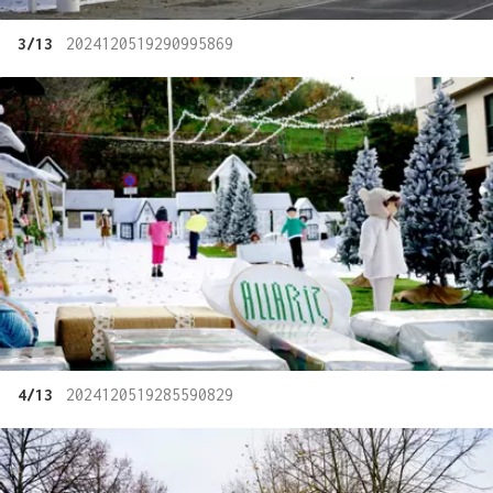
3/13
2024120519290995869
4/13
2024120519285590829