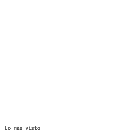
Los recuerdos de la infancia unen generaciones en
Piñor
Lo más visto