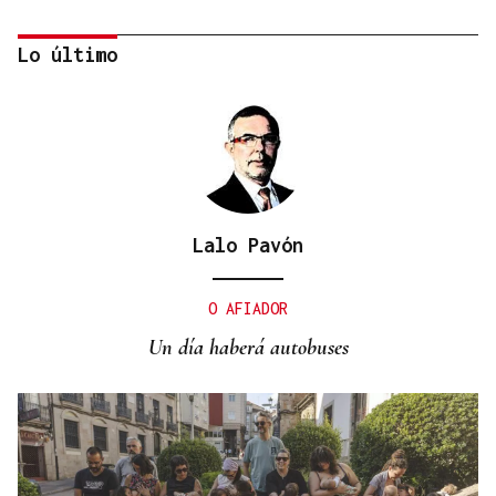
Lo último
Lalo Pavón
QUEN CHO DIXO
¿Sabe usted que el sosias, Donald Trump, no quiso
O AFIADOR
perderse la inauguración de la Festa do Boi de
Un día haberá autobuses
Allariz?