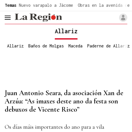
common.go-to-content
Temas
Nuevo varapalo a Jácome
Obras en la avenida de 
header.menu.open
Allariz
Allariz
Baños de Molgas
Maceda
Paderne de Allariz
Juan Antonio Seara, da asociación Xan de
Arzúa: “As imaxes deste ano da festa son
debuxos de Vicente Risco”
Os días máis importantes do ano para a vila