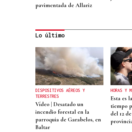
pavimentada de Allariz
Lo último
QUEN CHO DIXO
¿Sabe usted que el sosias,
Donald Trump, no quiso
perderse la inauguración de
DISPOSITIVOS AÉREOS Y
HORAS Y M
la Festa do Boi de Allariz?
TERRESTRES
Esta es l
Vídeo | Desatado un
tiempo pa
incendio forestal en la
del 12 de
parroquia de Garabelos, en
provinci
Baltar