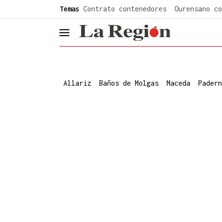
common.go-to-content
Temas
Contrato contenedores
Ourensano co
header.menu.open
Allariz
Baños de Molgas
Maceda
Padern