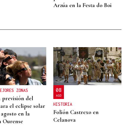
Arzúa en la Festa do Boi
08
EJORES ZONAS
AGO
a previsión del
HISTORIA
ra el eclipse solar
Folión Castrexo en
 agosto en la
Celanova
a Ourense