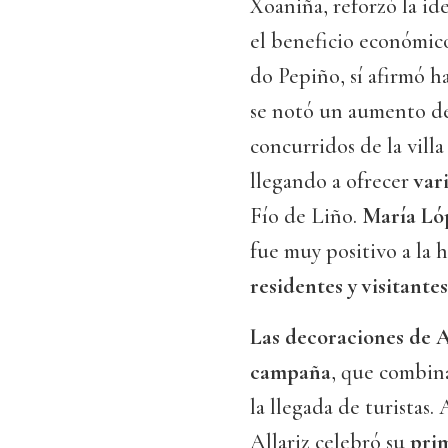
Xoaniña, reforzó la id
el beneficio económic
do Pepiño, sí afirmó h
se notó un aumento de
concurridos de la vil
llegando a ofrecer
vari
Fío de Liño.
María Ló
fue muy positivo a la 
residentes y visitantes
Las decoraciones de A
campaña
, que combina
la llegada de turistas
Allariz celebró su
pri