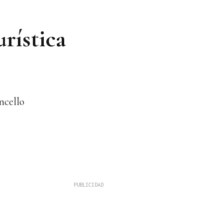
rística
ncello