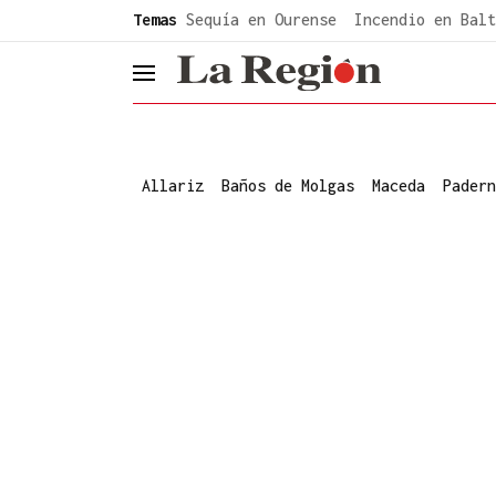
common.go-to-content
Temas
Sequía en Ourense
Incendio en Balt
header.menu.open
Allariz
Baños de Molgas
Maceda
Padern