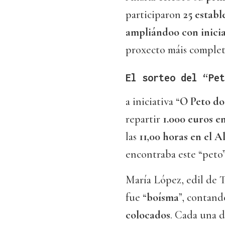
participaron
25 establ
ampliándoo con inici
proxecto máis complet
El sorteo del “Pet
a iniciativa “
O Peto do
repartir
1.000 euros e
las
11,00 horas en el A
encontraba este “peto”
María López, edil de T
fue “
boísma
”, contand
colocados
. Cada una d