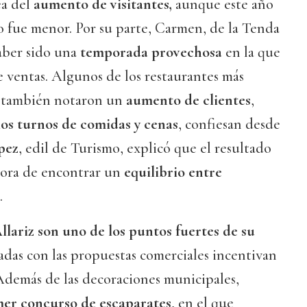
ea del
aumento de visitantes,
aunque este año
o fue menor. Por su parte, Carmen, de la Tenda
aber sido una
temporada provechosa
en la que
 ventas. Algunos de los restaurantes más
la también notaron un
aumento de clientes
,
os turnos de comidas y cenas
, confiesan desde
pez
, edil de Turismo, explicó que el resultado
hora de encontrar un
equilibrio entre
.
llariz son uno de los puntos fuertes de su
das con las propuestas comerciales incentivan
. Además de las decoraciones municipales,
mer concurso de escaparates
, en el que