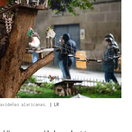
navideñas alaricanas.
|
LR