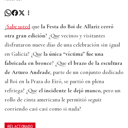
¿
Sabe usted
que
la Festa do Boi de Allariz cerró
otra gran edición
? ¿Que vecinos y visitantes
disfrutaron nueve días de una celebración sin igual
en Galicia? ¿Que
la única “víctima” fue una
fabricada en bronce
? ¿Que
el brazo de la escultura
de Arturo Andrade
, parte de un conjunto dedicado
al Boi en la Praza do Eiró, se partió en plena
refriega? ¿Que
el incidente le dejó manco,
pero un
rollo de cinta americana le permitió seguir
corriendo casi casi como si nada?
RELACIONADO