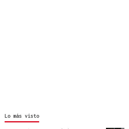
Galicia en el plan estatal de ancho internacional
Lo más visto