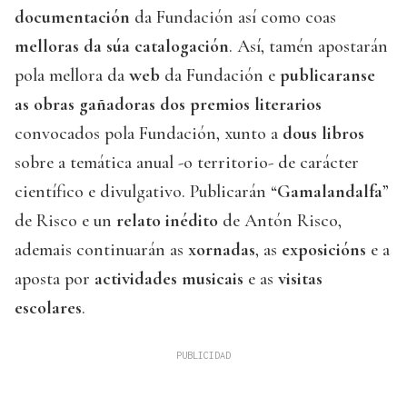
documentación
da Fundación así como coas
melloras da súa catalogación
. Así, tamén apostarán
pola mellora da
web
da Fundación e
publicaranse
as obras gañadoras dos premios literarios
convocados pola Fundación, xunto a
dous libros
sobre a temática anual -o territorio- de carácter
científico e divulgativo. Publicarán “
Gamalandalfa
”
de Risco e un
relato inédito
de Antón Risco,
ademais continuarán as
xornadas
, as
exposicións
e a
aposta por
actividades musicais
e as
visitas
escolares
.