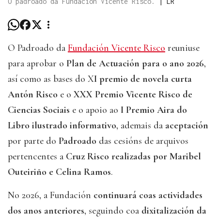
O padroado da Fundación Vicente Risco.
|
LR
O Padroado da
Fundación Vicente Risco
reuniuse
para aprobar o
Plan de Actuación para o ano 2026
,
así como as bases do X
I premio de novela curta
Antón Risco
e o
XXX Premio Vicente Risco de
Ciencias Sociais
e o apoio ao
I Premio Aira do
Libro ilustrado informativo
, ademais da
aceptación
por parte do
Padroado
das cesións de arquivos
pertencentes a
Cruz Risco realizadas por Maribel
Outeiriño e Celina Ramos
.
No 2026, a Fundación
continuará coas actividades
dos anos anteriores
, seguindo coa
dixitalización da