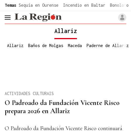
common.go-to-content
Temas
Sequía en Ourense
Incendio en Baltar
Bonoloto 
header.menu.open
Allariz
Allariz
Baños de Molgas
Maceda
Paderne de Allariz
ACTIVIDADES CULTURAIS
O Padroado da Fundación Vicente Risco
prepara 2026 en Allariz
O Padroado da Fundación Vicente Risco continuará