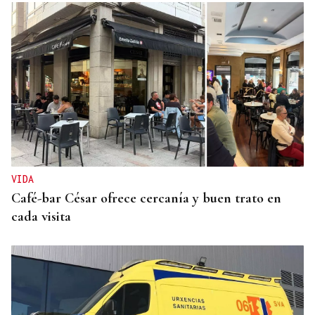
EXPOSICIÓN FOTOGRÁFICA
Do lápiz á cámara, Ourense cen anos despois
VIDA
Café-bar César ofrece cercanía y buen trato en
cada visita