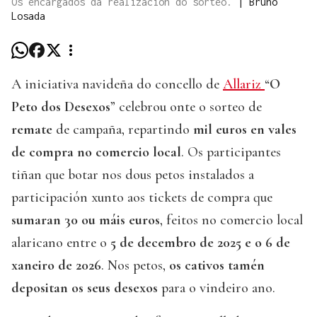
Os encargados da realización do sorteo.
|
Bruno
Losada
A iniciativa navideña do concello de
Allariz
“
O
Peto dos Desexos
” celebrou onte o sorteo de
remate
de campaña, repartindo
mil euros en vales
de compra no comercio local
. Os participantes
tiñan que botar nos dous petos instalados a
participación xunto aos tickets de compra que
sumaran 30 ou máis euros
, feitos no comercio local
alaricano entre o
5 de decembro de 2025 e o 6 de
xaneiro de 2026
. Nos petos,
os cativos tamén
depositan os seus desexos
para o vindeiro ano.