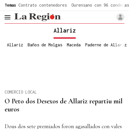
common.go-to-content
Temas
Contrato contenedores
Ourensano con 96 condenas
header.menu.open
Allariz
Allariz
Baños de Molgas
Maceda
Paderne de Allariz
COMERCIO LOCAL
O Peto dos Desexos de Allariz repartiu mil
euros
Dous dos sete premiados foron agasallados con vales