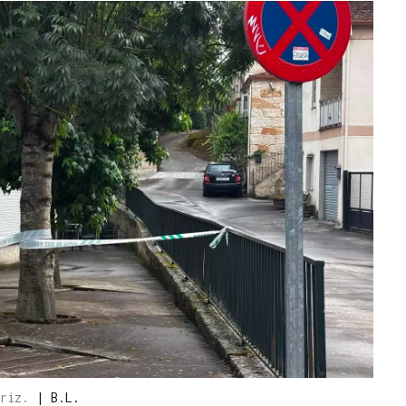
ariz.
|
B.L.