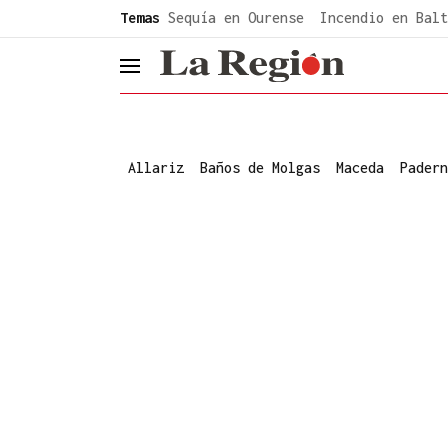
common.go-to-content
Temas
Sequía en Ourense
Incendio en Balt
header.menu.open
Allariz
Baños de Molgas
Maceda
Padern