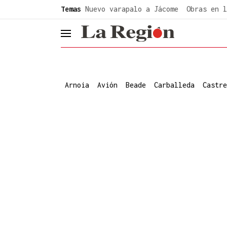
common.go-to-content
Temas
Nuevo varapalo a Jácome
Obras en l
header.menu.open
Arnoia
Avión
Beade
Carballeda
Castre