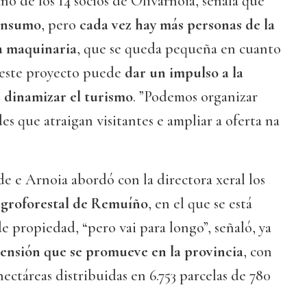
no de los 14 socios de Olivarnoia, señala que
onsumo
, pero
cada vez hay más personas de la
a maquinaria
, que se queda pequeña en cuanto
 este proyecto puede
dar un impulso a la
 dinamizar el turismo
. ”Podemos organizar
ades que atraigan visitantes e ampliar a oferta na
lde e Arnoia abordó con la directora xeral los
groforestal de Remuíño
, en el que se está
e propiedad, “pero vai para longo”, señaló, ya
tensión que se promueve en la provincia
, con
ectáreas distribuidas en 6.753 parcelas de 780