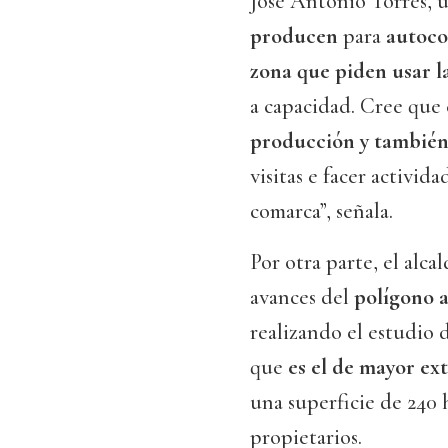
José Antonio Torres, u
producen
para
autoc
zona que piden usar l
a capacidad. Cree que
producción y también
visitas e facer activid
comarca”, señala.
Por otra parte, el alca
avances del
polígono a
realizando el estudio d
que
es el de mayor ex
una superficie de 240 h
propietarios.