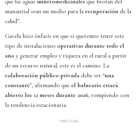
que las aguas
mineromedicinales
que brotan del
manantial sean un medio para la
recuperación
de la
salud”.
Gavela hizo énfasis en que si queremos tener este
tipo de instalaciones
operativas durante todo el
año
y generar empleo y riqueza en el rural a partir
de un recurso natural, este es el camino. La
colaboración público
-
privada
debe ser “
una
constante
”, afirmando que
el balneario
estará
abierto los
1
2 meses durante 2026
, rompiendo con
la tendencia estacionaria.