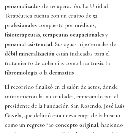
personalizados
de recuperación. La Unidad
Terapéutica cuenta con un equipo de
52
profesionales
compuesto por
médicos
,
fisioterapeutas
,
terapeutas
ocupacionales
y
personal asistencial
. Sus aguas hipotermales de
débil mineralización
están indicadas para el
tratamiento de dolencias como la
artrosis
, la
fibromiologia
o la
dermatitis
El recorrido finalizó en el salón de actos, donde
intervinieron las autoridades, empezando por el
presidente de la Fundación San Rosendo,
José Luis
Gavela
, que definió esta nueva etapa de balneario
como un
regreso
“ao
concepto original
, haciendo