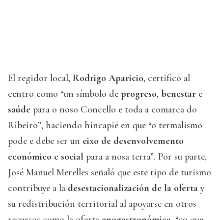
El regidor local,
Rodrigo
Aparicio
, certificó al
centro como “un símbolo de
progreso
,
benestar
e
saúde
para o noso Concello e toda a comarca do
Ribeiro”, haciendo hincapié en que “o termalismo
pode e debe ser un
eixo de
desenvolvemento
económico e social
para a nosa terra”. Por su parte,
José Manuel Merelles señaló que este tipo de turismo
contribuye a la
desestacionalización
de la oferta
y
su redistribución territorial al apoyarse en otros
recursos como la oferta
enogastronómica
, “co que