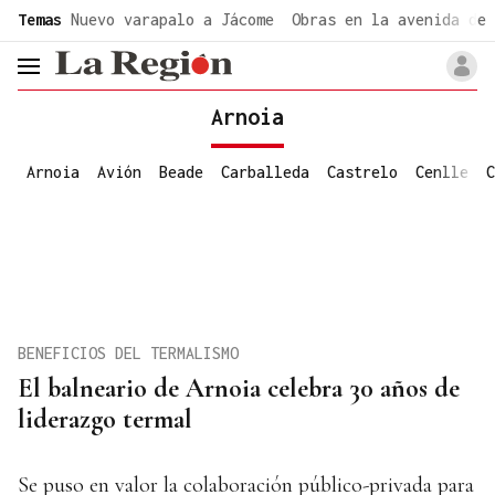
common.go-to-content
Temas
Nuevo varapalo a Jácome
Obras en la avenida de 
header.menu.open
Arnoia
Arnoia
Avión
Beade
Carballeda
Castrelo
Cenlle
C
BENEFICIOS DEL TERMALISMO
El balneario de Arnoia celebra 30 años de
liderazgo termal
Se puso en valor la colaboración público-privada para