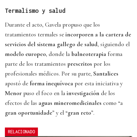
Termalismo y salud
Durante el acto, Gavela propuso que los
tratamientos termales se
incorporen a la cartera de
servicios del sistema gallego de salud
, siguiendo el
modelo europeo
, donde la
balneoterapia
forma
parte de los tratamientos
prescritos
por los
profesionales médicos. Por su parte,
Santalices
apostó de
forma
inequívoca
por esta iniciativa y
Menor
puso el foco en la
investigación
de los
efectos de las
aguas
mineromedicinales
como “a
gran
oportunidade
” y el “
gran
reto
”.
RELACIONADO