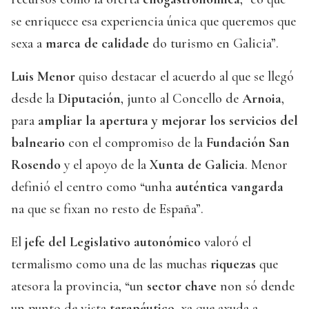
se enriquece esa experiencia única que queremos que
sexa a
marca de calidade
do turismo en Galicia”.
Luis Menor
quiso destacar el acuerdo al que se llegó
desde la
Diputación
, junto al Concello de
Arnoia
,
para
ampliar la apertura y mejorar los servicios del
balneario
con el compromiso de la
Fundación San
Rosendo
y el apoyo de la
Xunta de
Galicia
. Menor
definió el centro como “unha
auténtica vangarda
na que se fixan no resto de España”.
El
jefe
del Legislativo autonómico
valoró el
termalismo como una de las muchas
riquezas
que
atesora la provincia, “un
sector chave
non só dende
un punto de vista
terapéutico
, xa que axuda a