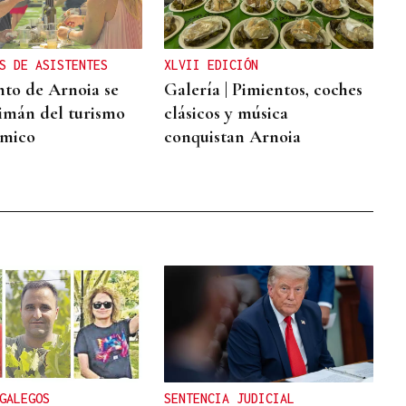
S DE ASISTENTES
XLVII EDICIÓN
nto de Arnoia se
Galería | Pimientos, coches
 imán del turismo
clásicos y música
ómico
conquistan Arnoia
GALEGOS
SENTENCIA JUDICIAL