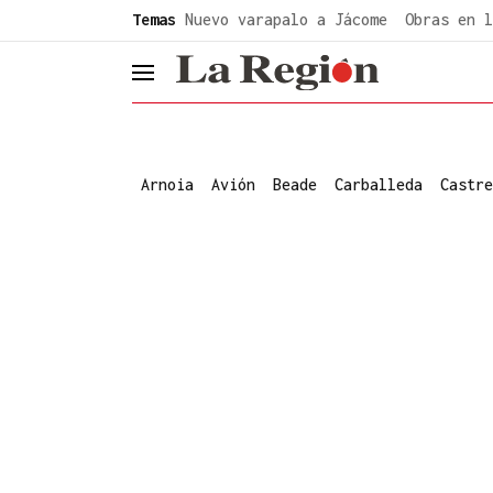
common.go-to-content
Temas
Nuevo varapalo a Jácome
Obras en l
header.menu.open
Arnoia
Avión
Beade
Carballeda
Castre