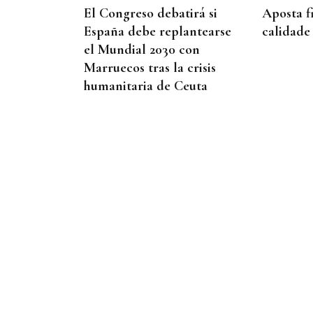
El Congreso debatirá si
Aposta f
España debe replantearse
calidade
el Mundial 2030 con
Marruecos tras la crisis
humanitaria de Ceuta
LA REVISTA
La playlist de... Inés de Lis