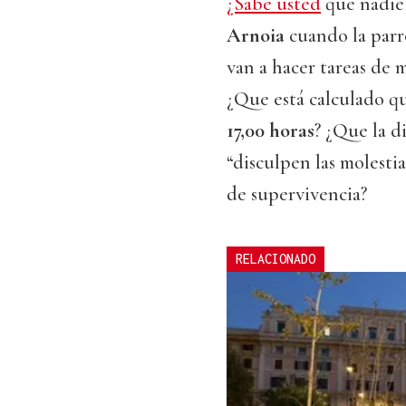
¿Sabe usted
que nadie 
Arnoia
cuando la par
van a hacer tareas de
¿Que está calculado q
17,00 horas
? ¿Que la d
“disculpen las molesti
de supervivencia?
RELACIONADO