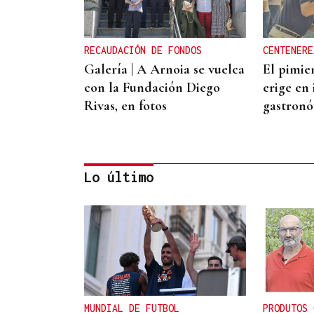
RECAUDACIÓN DE FONDOS
CENTENERE
Galería | A Arnoia se vuelca
El pimie
con la Fundación Diego
erige en
Rivas, en fotos
gastron
Lo último
FESTA DO PEMENTO
El pimiento vuelve a reinar
en A Arnoia
MUNDIAL DE FUTBOL
PRODUTOS 