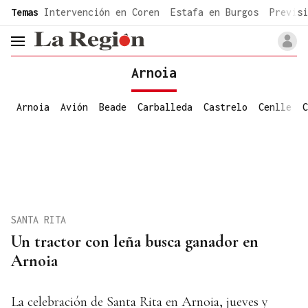
common.go-to-content
Temas
Intervención en Coren
Estafa en Burgos
Previsi
header.menu.open
Arnoia
Arnoia
Avión
Beade
Carballeda
Castrelo
Cenlle
C
SANTA RITA
Un tractor con leña busca ganador en
Arnoia
La celebración de Santa Rita en Arnoia, jueves y