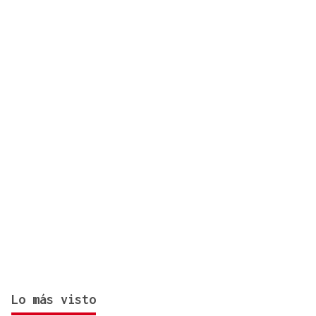
del 12 de agosto? Consulta el horario y el mapa
por ciudades
Lo más visto