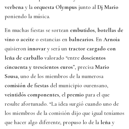
verbena
y la
orquesta Olympus
junto al
Dj Mario
poniendo la música.
En muchas fiestas se sortean
embutidos
,
botellas de
vino o aceite
o estancias en
balnearios
. En
Arnoia
quisieron
innovar
y será un
tractor cargado con
leña de carballo
valorado “entre
doscientos
cincuenta y trescientos euros
”, precisa
Mario
Sousa
, uno de los miembros de la numerosa
comisión de fiestas
del municipio ourensano,
veintidós componentes
, el
premio
para el que
resulte afortunado. “La idea surgió cuando uno de
los miembros de la comisión dijo que igual teníamos
que hacer algo diferente, propuso lo de la
leña
y