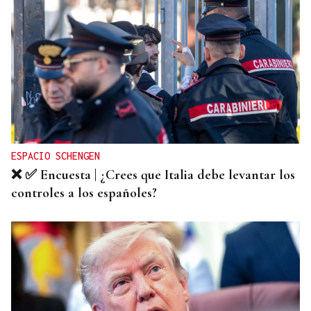
FESTA DO PEMENTO
El pimiento vuelve a reinar en A Arnoia
ESPACIO SCHENGEN
❌ ✅ Encuesta | ¿Crees que Italia debe levantar los
controles a los españoles?