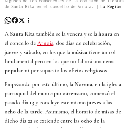
Algunos de los componentes de la comisión de fiestas
de Santa Rita en el concello de Arnoia.
|
La Región
A
Santa Rita
también se la
venera
y se la
honra
en
el concello de
Arnoia
, dos días de
celebración
,
jueves
y
sábado
, en los que la
música
tiene un rol
fundamental pero en los que no faltará una
cena
popular
ni por supuesto los
oficios religiosos
.
Empezando por esto último, la
Novena
, en la iglesia
parroquial del municipio
ourensano
, comenzó el
pasado día
13
y concluye este mismo
jueves
a las
ocho de la tarde
. Asimismo, el horario de
misas
de
dicho día
22
se extiende entre las
ocho de la