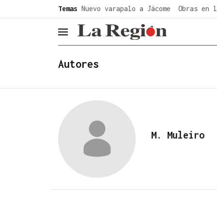
common.go-to-content
Temas
Nuevo varapalo a Jácome
Obras en l
header.menu.open
Autores
M. Muleiro