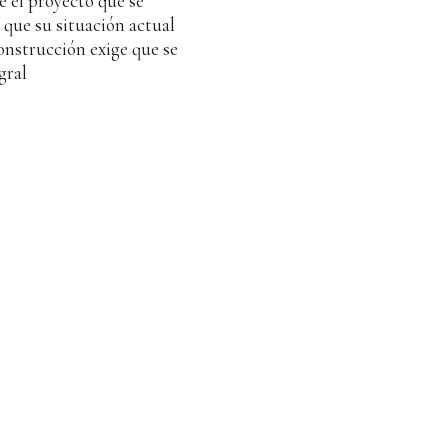
 el proyecto que se
y que su situación actual
onstrucción exige que se
gral