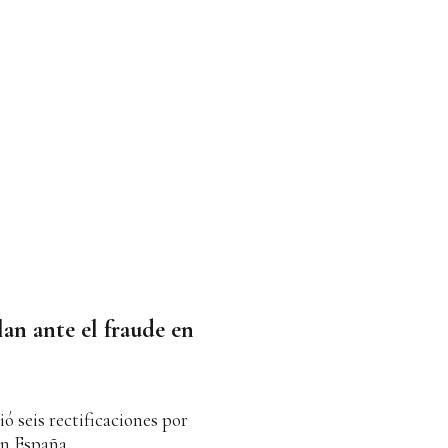
lan ante el fraude en
ó seis rectificaciones por
en España