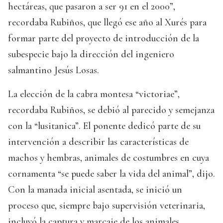
hectáreas, que pasaron a ser 91 en el 2000”,
recordaba Rubiños, que llegó ese año al Xurés para
formar parte del proyecto de introducción de la
subespecie bajo la dirección del ingeniero
salmantino Jesús Losas.
La elección de la cabra montesa “victoriae”,
recordaba Rubiños, se debió al parecido y semejanza
con la “lusitanica”. El ponente dedicó parte de su
intervención a describir las características de
machos y hembras, animales de costumbres en cuya
cornamenta “se puede saber la vida del animal”, dijo.
Con la manada inicial asentada, se inició un
proceso que, siempre bajo supervisión veterinaria,
incluyó la captura y marcaje de los animales.