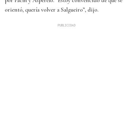
por Pacín y Asperelo. “Estoy convencido de que se
orientó, quería volver a Salgueiro”, dijo.