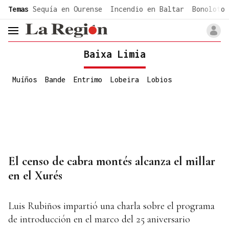
common.go-to-content
Temas
Sequía en Ourense
Incendio en Baltar
Bonoloto 
header.menu.open
Baixa Limia
Muíños
Bande
Entrimo
Lobeira
Lobios
El censo de cabra montés alcanza el millar
en el Xurés
Luis Rubiños impartió una charla sobre el programa
de introducción en el marco del 25 aniversario