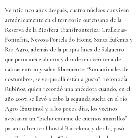
Veinticinco años después, cuatro núcleos conviven
armónicamente en el territorio ourensano de la
Reserva de la Biosfera Transfronteriza: Gralleiras-
Fontefría, Nevosa-Portela do Home, Santa Eufemia y
Río Agro, además de la propia finca de Salgueiro
que permanece abierta y donde una veintena de
cabras entran y salen libremente. “Son animales de
costumbres, se ve que allí están a gusto”, reconocía
Rubiños, quien recordó una anécdota cuando, en el
año 2007, se llevó a cabo la segunda suelta en el río
Agro (Entrimo) y, a los pocos días, los vecinos
avistaron un “bicho enorme de cuernos amarillos”
pasando frente al hostal Barcelona, y de ahí, pasó