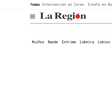
common.go-to-content
Temas
Intervención en Coren
Estafa en Bu
header.menu.open
Muíños
Bande
Entrimo
Lobeira
Lobios