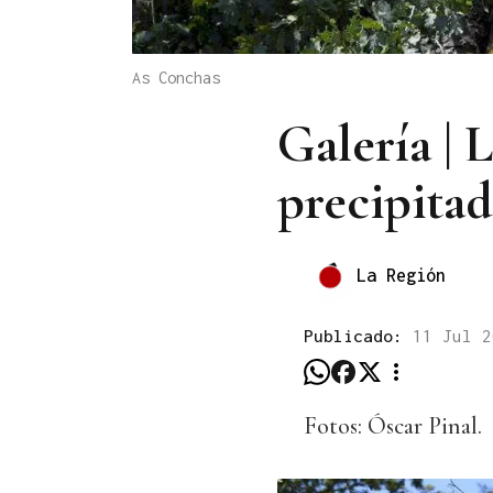
As Conchas
Galería | 
precipita
La Región
Publicado:
11 Jul 
Fotos: Óscar Pinal.