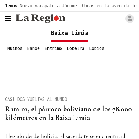
common.go-to-content
Temas
Nuevo varapalo a Jácome
Obras en la avenida de 
header.menu.open
Baixa Limia
Muíños
Bande
Entrimo
Lobeira
Lobios
CASI DOS VUELTAS AL MUNDO
Ramiro, el párroco boliviano de los 78.000
kilómetros en la Baixa Limia
Llegado desde Bolivia, el sacerdote se encuentra al