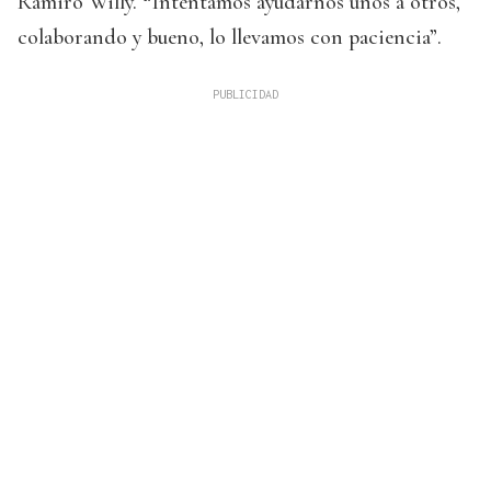
Ramiro Willy.
“
Intentamos ayudarnos unos a otros,
colaborando y bueno, lo llevamos con paciencia”.