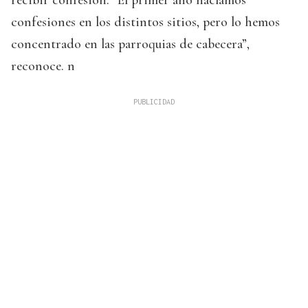
recibir confesión. “El primer año hacíamos
confesiones en los distintos sitios, pero lo hemos
concentrado en las parroquias de cabecera”,
reconoce. n