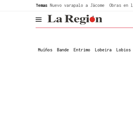
common.go-to-content
Temas
Nuevo varapalo a Jácome
Obras en l
header.menu.open
Muíños
Bande
Entrimo
Lobeira
Lobios