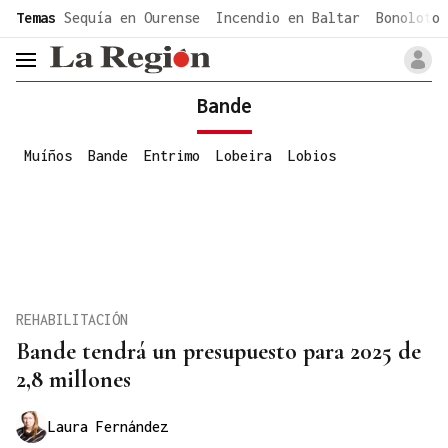
common.go-to-content
Temas
Sequía en Ourense
Incendio en Baltar
Bonoloto 
header.menu.open
Bande
Muíños
Bande
Entrimo
Lobeira
Lobios
REHABILITACIÓN
Bande tendrá un presupuesto para 2025 de
2,8 millones
Laura Fernández