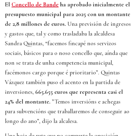
El
Concello de Bande
ha aprobado inicialmente el
presupuesto municipal para 2025 con un montante
de 2,8 millones de euros.
Una previsión de ingresos
y gastos que, tal y como trasladaba la alcaldesa
Sandra Quintas, “facemos fincapé nos servizos
sociais, básicos para o noso concello que, aínda que
non se trata de unha competencia municipal,
facémonos cargo porque é prioritario”. Quintas
Vázquez también puso el acento en la partida de
inversiones,
665.655 euros que representa casi el
24% del montante.
”Temos inversións e achegas
para subvencións que traballaremos de conseguir ao
longo do ano”, dijo la alcalesa.
Una hoja de ruta que no comparte la oposición.