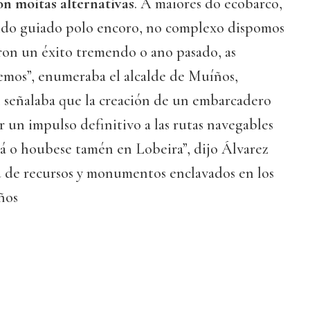
n moitas alternativas
. A maiores do ecobarco,
ido guiado polo encoro, no complexo dispomos
ron un éxito tremendo o ano pasado, as
remos”, enumeraba el alcalde de Muíños,
n señalaba que la creación de un embarcadero
 un impulso definitivo a las rutas navegables
á o houbese tamén en Lobeira”, dijo Álvarez
d de recursos y monumentos enclavados en los
ños