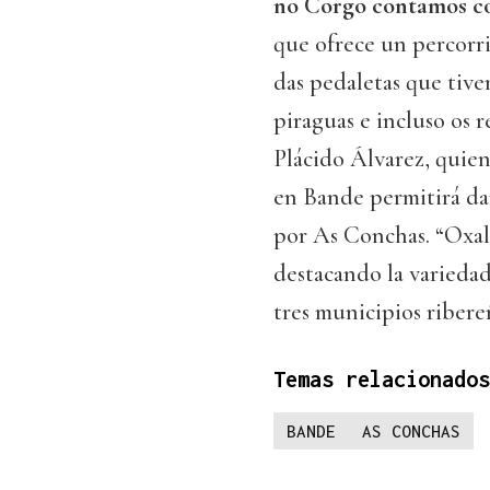
no Corgo contamos co
que ofrece un percorr
das pedaletas que tive
piraguas e incluso os 
Plácido Álvarez, quie
en Bande permitirá dar
por As Conchas. “Oxal
destacando la varieda
tres municipios ribere
Temas relacionados
BANDE
AS CONCHAS