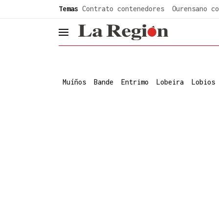
common.go-to-content
Temas
Contrato contenedores
Ourensano co
header.menu.open
Muíños
Bande
Entrimo
Lobeira
Lobios