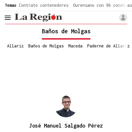
common.go-to-content
Temas
Contrato contenedores
Ourensano con 96 condenas
header.menu.open
Baños de Molgas
Allariz
Baños de Molgas
Maceda
Paderne de Allariz
José Manuel Salgado Pérez