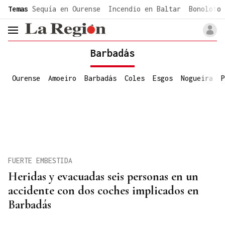
common.go-to-content
Temas
Sequía en Ourense
Incendio en Baltar
Bonoloto 
header.menu.open
Barbadás
Ourense
Amoeiro
Barbadás
Coles
Esgos
Nogueira
P
FUERTE EMBESTIDA
Heridas y evacuadas seis personas en un
accidente con dos coches implicados en
Barbadás