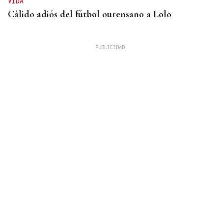
VIDA
Cálido adiós del fútbol ourensano a Lolo
GUERRA
Israel rechaza el plan de 15 puntos para Gaza
impulsado por Estados Unidos