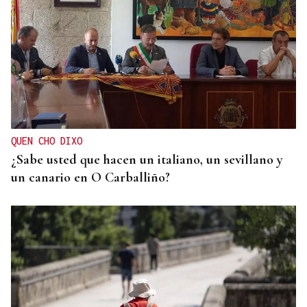
UN SEGUNDO PISO
Rescatan a una octogenaria tras pasar dos días
"tirada en el suelo" en casa en A Valenzá
QUEN CHO DIXO
¿Sabe usted que hacen un italiano, un sevillano y
un canario en O Carballiño?