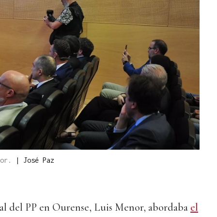
nor.
|
José Paz
ial del PP en Ourense, Luis Menor, abordaba
el