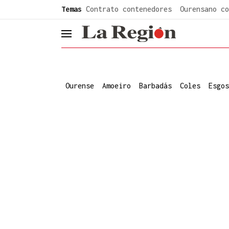
common.go-to-content
Temas
Contrato contenedores
Ourensano co
header.menu.open
Ourense
Amoeiro
Barbadás
Coles
Esgos