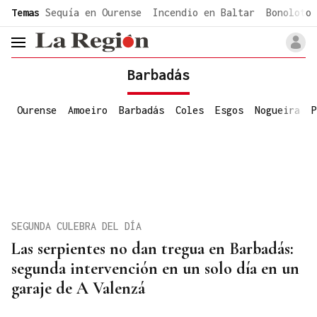
common.go-to-content
Temas
Sequía en Ourense
Incendio en Baltar
Bonoloto 
header.menu.open
Barbadás
Ourense
Amoeiro
Barbadás
Coles
Esgos
Nogueira
P
SEGUNDA CULEBRA DEL DÍA
Las serpientes no dan tregua en Barbadás:
segunda intervención en un solo día en un
garaje de A Valenzá