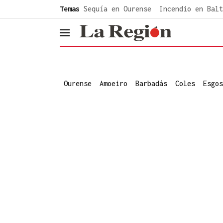
common.go-to-content
Temas
Sequía en Ourense
Incendio en Balt
header.menu.open
Ourense
Amoeiro
Barbadás
Coles
Esgos