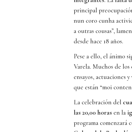
integrantes
. La
falta 
principal preocupación
nun coro cunha activi
a outras cousas”, lame
desde hace 18 años.
Pese a ello, el ánimo s
Varela. Muchos de los 
ensayos, actuaciones y
que están “moi content
La celebración del
cua
las 20,00 horas
en la
i
programa comenzará c