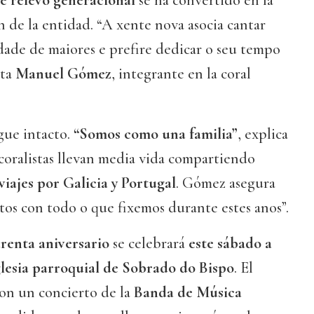
de relevo generacional
se ha convertido en la
 de la entidad. “A xente nova asocia cantar
dade de maiores e prefire dedicar o seu tempo
nta
Manuel Gómez
, integrante en la coral
igue intacto.
“Somos como una familia”
, explica
coralistas llevan media vida compartiendo
viajes por Galicia y Portugal
. Gómez asegura
os con todo o que fixemos durante estes anos”.
renta aniversario
se celebrará
este sábado a
glesia parroquial de Sobrado do Bispo
. El
on un concierto de la
Banda de Música