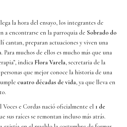
lega la hora del ensayo, los integrantes de
n a encontrarse en la parroquia de
Sobrado do
llí cantan, preparan actuaciones y viven una
a. Para muchos de ellos es mucho más que una
erapia”, indica
Flora Varela
, secretaria de la
s personas que mejor conoce la historia de una
 cumple
cuatro décadas de vida
, ya que lleva en
to.
l Voces e Cordas nació oficialmente el
1 de
ue sus raíces se remontan incluso más atrás.
a existía en el pueblo la costumbre de formar