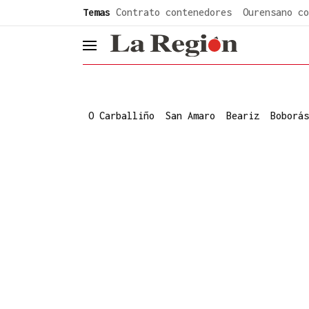
common.go-to-content
Temas
Contrato contenedores
Ourensano co
header.menu.open
O Carballiño
San Amaro
Beariz
Boborás