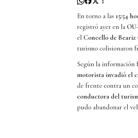
En torno a las
15:54 ho
registró ayer en la
OU-
el
Concello de Beariz
turismo colisionaron f
Según la información f
motorista invadió el c
de frente contra un c
conductora del turis
pudo abandonar el veh