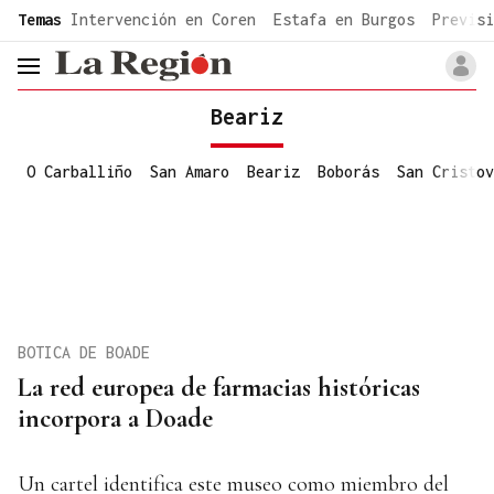
common.go-to-content
Temas
Intervención en Coren
Estafa en Burgos
Previsi
header.menu.open
Beariz
O Carballiño
San Amaro
Beariz
Boborás
San Cristov
BOTICA DE BOADE
La red europea de farmacias históricas
incorpora a Doade
Un cartel identifica este museo como miembro del