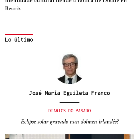
Identidade cultural dende a Botica de Doade en
Beariz
Lo último
José María Eguileta Franco
ESCENIFICACIÓN ARTESANAL
Miniaturas que esculpen la memoria en la iglesia
DIARIOS DO PASADO
de Beariz, en Carballiño
Eclipse solar gravado nun dolmen irlandés?