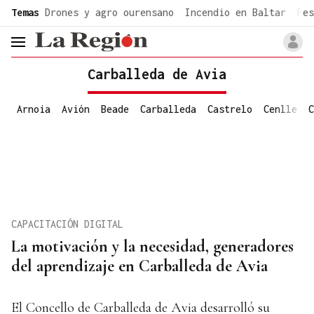
common.go-to-content
Temas
Drones y agro ourensano
Incendio en Baltar
Fes
header.menu.open
Carballeda de Avia
Arnoia
Avión
Beade
Carballeda
Castrelo
Cenlle
C
CAPACITACIÓN DIGITAL
La motivación y la necesidad, generadores
del aprendizaje en Carballeda de Avia
El Concello de Carballeda de Avia desarrolló su