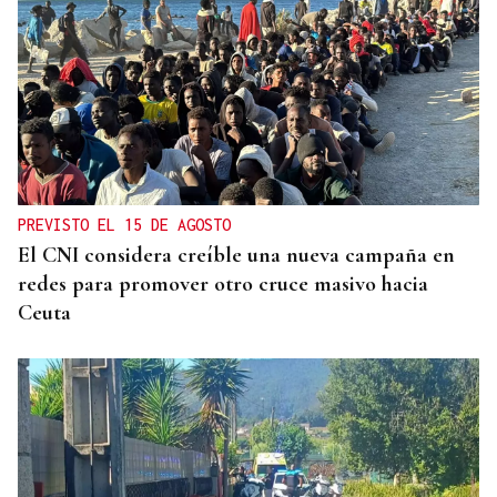
ANULADA A GAVILANES
Nuevo varapalo a Jácome: tumban la adjudicación
del autobús urbano de Ourense
PREVISTO EL 15 DE AGOSTO
El CNI considera creíble una nueva campaña en
redes para promover otro cruce masivo hacia
Ceuta