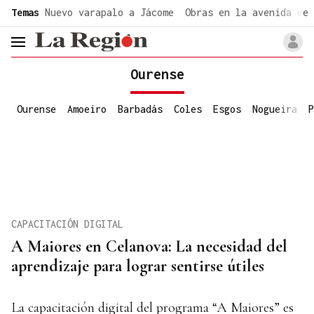
common.go-to-content
Temas
Nuevo varapalo a Jácome
Obras en la avenida de 
header.menu.open
Ourense
Ourense
Amoeiro
Barbadás
Coles
Esgos
Nogueira
P
CAPACITACIÓN DIGITAL
A Maiores en Celanova: La necesidad del
aprendizaje para lograr sentirse útiles
La capacitación digital del programa “A Maiores” es