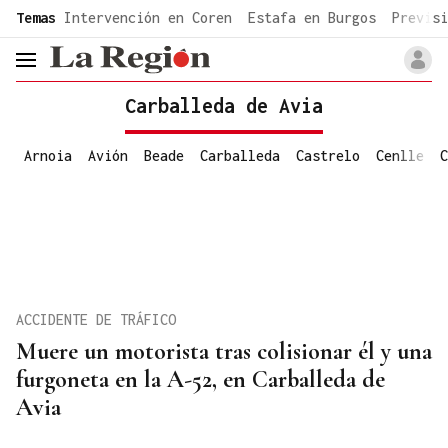
common.go-to-content
Temas
Intervención en Coren
Estafa en Burgos
Previsi
header.menu.open
Carballeda de Avia
Arnoia
Avión
Beade
Carballeda
Castrelo
Cenlle
C
ACCIDENTE DE TRÁFICO
Muere un motorista tras colisionar él y una
furgoneta en la A-52, en Carballeda de
Avia