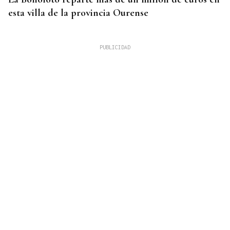
esta villa de la provincia Ourense
GANADORAS
Título de dobles para las hermanas Jorge en el
Cidade de Ourense sin necesidad de final