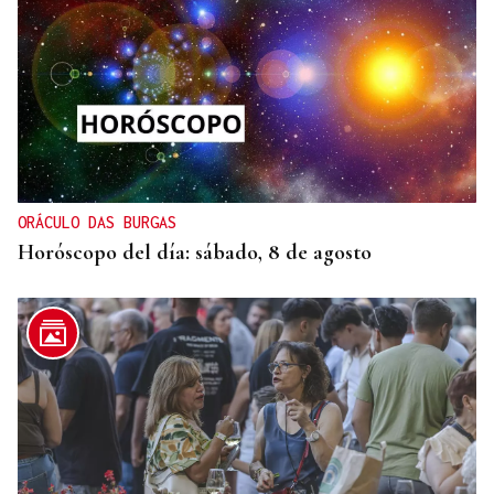
"NON Á FUSIÓN"
Galería | Carballeda de Avia se rebela contra la
fusión con Ribadavia: "Traidores"
ORÁCULO DAS BURGAS
Horóscopo del día: sábado, 8 de agosto