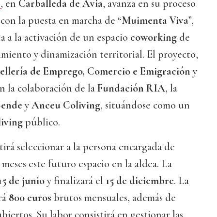
a
, en
Carballeda de Avia
, avanza en su proceso
l con la puesta en marcha de “
Muimenta Viva
”,
da a la activación de un espacio
coworking
de
iento y dinamización territorial. El proyecto,
ellería de Emprego, Comercio e Emigración
y
on la colaboración de la
Fundación RIA
, la
Sende
y
Anceu Coliving
, situándose como un
living
público.
irá seleccionar a la persona encargada de
 meses este futuro espacio en la aldea. La
15 de junio
y finalizará el
15 de diciembre
. La
rá
800 euros
brutos mensuales, además de
biertos. Su labor consistirá en gestionar las