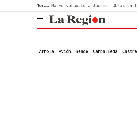
common.go-to-content
Temas
Nuevo varapalo a Jácome
Obras en l
header.menu.open
Arnoia
Avión
Beade
Carballeda
Castre