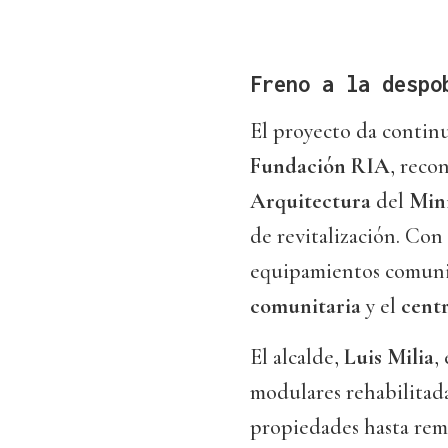
Freno a la despo
El proyecto da continu
Fundación RIA
, reco
Arquitectura
del
Mini
de revitalización. Con 
equipamientos comuni
comunitaria
y el
centr
El alcalde,
Luis Milia
,
modulares rehabilitada
propiedades hasta re