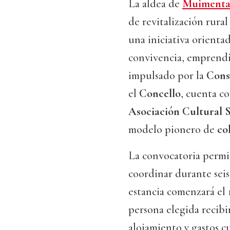
La aldea de
Muiment
de revitalización rura
una iniciativa orienta
convivencia, emprendim
impulsado por la
Cons
el
Concello
, cuenta c
Asociación Cultural 
modelo pionero de
co
La convocatoria permit
coordinar durante seis
estancia comenzará el
persona elegida recibi
alojamiento y gastos cu