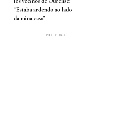
los vecinos de Ourense:
“Estaba ardendo ao lado
da miña casa”