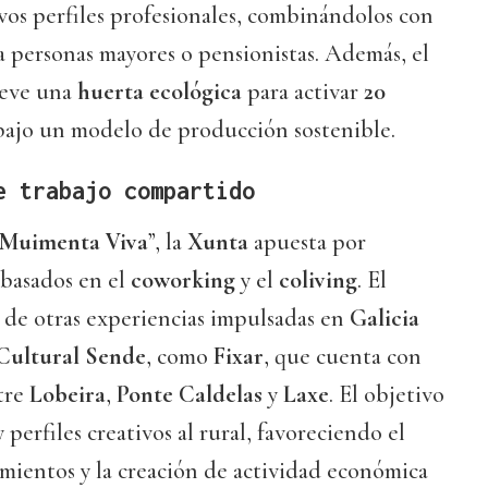
vos perfiles profesionales, combinándolos con
a personas mayores o pensionistas. Además, el
reve una
huerta ecológica
para activar
20
bajo un modelo de producción sostenible.
e trabajo compartido
Muimenta Viva
”, la
Xunta
apuesta por
 basados en el
coworking
y el
coliving
. El
a de otras experiencias impulsadas en
Galicia
Cultural Sende
, como
Fixar
, que cuenta con
tre
Lobeira
,
Ponte Caldelas
y
Laxe
. El objetivo
y perfiles creativos al rural, favoreciendo el
mientos y la creación de actividad económica