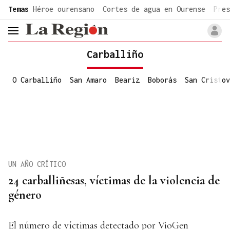
common.go-to-content
Temas
Héroe ourensano
Cortes de agua en Ourense
Pres
header.menu.open
Carballiño
O Carballiño
San Amaro
Beariz
Boborás
San Cristov
UN AÑO CRÍTICO
24 carballiñesas, víctimas de la violencia de
género
El número de víctimas detectado por VioGen