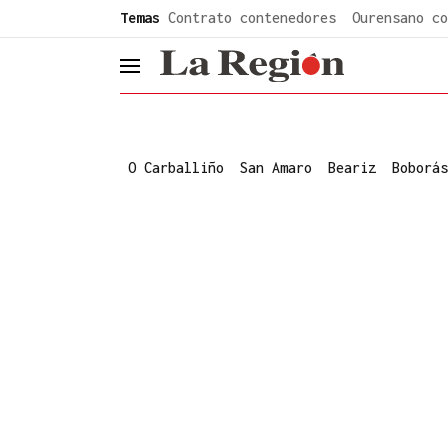
common.go-to-content
Temas
Contrato contenedores
Ourensano co
header.menu.open
O Carballiño
San Amaro
Beariz
Boborás