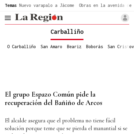
common.go-to-content
Temas
Nuevo varapalo a Jácome
Obras en la avenida de 
header.menu.open
Carballiño
O Carballiño
San Amaro
Beariz
Boborás
San Cristov
El grupo Espazo Común pide la
recuperación del Bañiño de Arcos
El alcalde asegura que el problema no tiene fácil
solución porque teme que se pierda el manantial si se