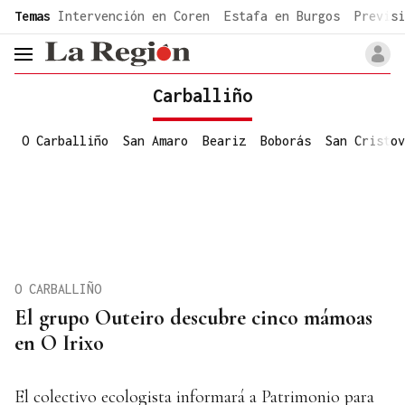
common.go-to-content
Temas
Intervención en Coren
Estafa en Burgos
Previsi
header.menu.open
Carballiño
O Carballiño
San Amaro
Beariz
Boborás
San Cristov
O CARBALLIÑO
El grupo Outeiro descubre cinco mámoas
en O Irixo
El colectivo ecologista informará a Patrimonio para