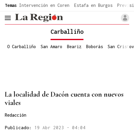
common.go-to-content
Temas
Intervención en Coren
Estafa en Burgos
Previsi
header.menu.open
Carballiño
O Carballiño
San Amaro
Beariz
Boborás
San Cristov
La localidad de Dacón cuenta con nuevos
viales
Redacción
Publicado:
19 Abr 2023 - 04:04