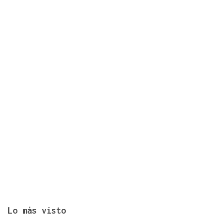
Identificados los cuerpos de la familia de Marín
fallecida en los terremotos de La Guaira
Lo más visto