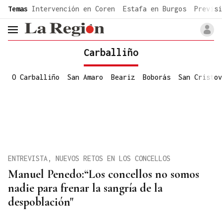
common.go-to-content
Temas
Intervención en Coren
Estafa en Burgos
Previsi
header.menu.open
Carballiño
O Carballiño
San Amaro
Beariz
Boborás
San Cristov
ENTREVISTA, NUEVOS RETOS EN LOS CONCELLOS
Manuel Penedo:“Los concellos no somos
nadie para frenar la sangría de la
despoblación"