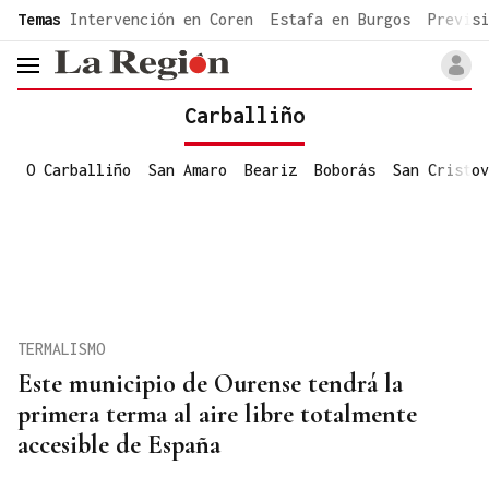
common.go-to-content
Temas
Intervención en Coren
Estafa en Burgos
Previsi
header.menu.open
Carballiño
O Carballiño
San Amaro
Beariz
Boborás
San Cristov
TERMALISMO
Este municipio de Ourense tendrá la
primera terma al aire libre totalmente
accesible de España