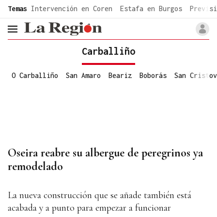
common.go-to-content
Temas
Intervención en Coren
Estafa en Burgos
Previsi
header.menu.open
Carballiño
O Carballiño
San Amaro
Beariz
Boborás
San Cristov
Oseira reabre su albergue de peregrinos ya
remodelado
La nueva construcción que se añade también está
acabada y a punto para empezar a funcionar