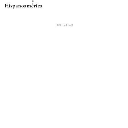
Hispanoamérica
CHOQUE EN CADENA
Accidente múltiple en la AP-9: cinco coches
implicados provocan retenciones a la salida de
Vigo